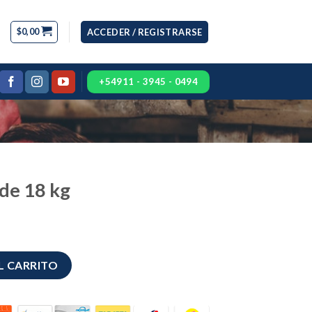
$
0,00
ACCEDER / REGISTRARSE
+54911 - 3945 - 0494
de 18 kg
idad
L CARRITO