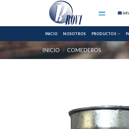
Skip
to
inf
content
INICIO
NOSOTROS
PRODUCTOS
P
INICIO
/
COMEDEROS