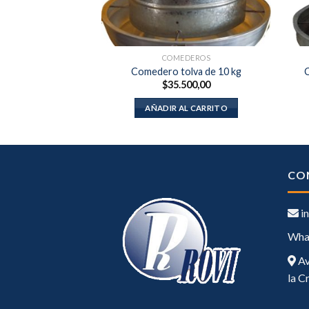
DEROS
COMEDEROS
2kg bb. (jaula)
Comedero tolva de 10 kg
C
900,00
$
35.500,00
AL CARRITO
AÑADIR AL CARRITO
CO
in
Wha
Av
la C