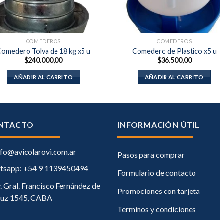
COMEDEROS
COMEDEROS
omedero Tolva de 18 kg x5 u
Comedero de Plastico x5 u
$
240.000,00
$
36.500,00
AÑADIR AL CARRITO
AÑADIR AL CARRITO
NTACTO
INFORMACIÓN ÚTIL
fo@avicolarovi.com.ar
Pasos para comprar
tsapp: +54 9 1139450494
Formulario de contacto
. Gral. Francisco Fernández de
Promociones con tarjeta
ruz 1545, CABA
Terminos y condiciones