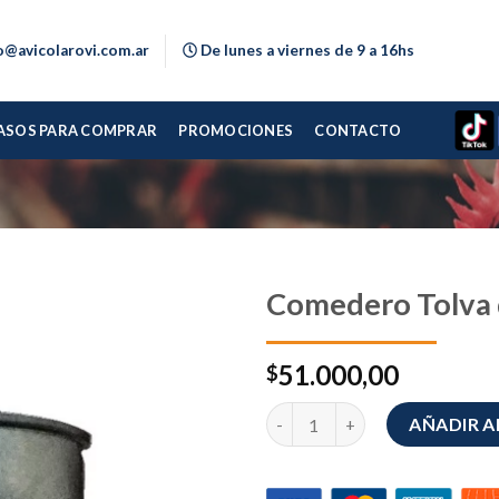
o@avicolarovi.com.ar
De lunes a viernes de 9 a 16hs
ASOS PARA COMPRAR
PROMOCIONES
CONTACTO
Comedero Tolva 
51.000,00
$
Comedero Tolva de 18 kg cant
AÑADIR A