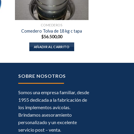
COMEDEROS
Comedero Tolva de 18 kg c tapa
$
56.500,00
AÑADIR AL CARRITO
SOBRE NOSOTROS
Somos una empresa familiar, desde
1955 dedicada a la fabricación de
los implementos avícolas.
Brindamos asesoramiento
personalizado y un excelente
servicio post – venta.